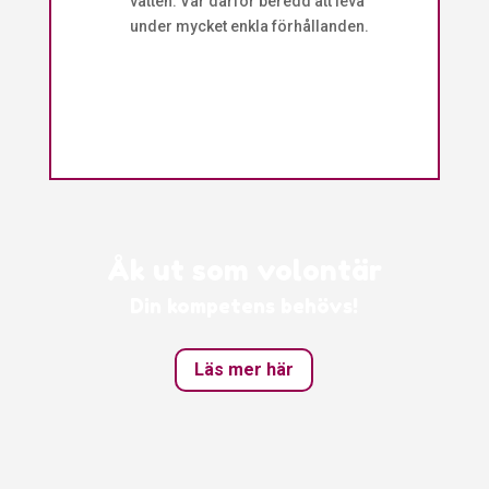
vatten. Var därför beredd att leva
under mycket enkla förhållanden.
Åk ut som volontär
Din kompetens behövs!
Läs mer här