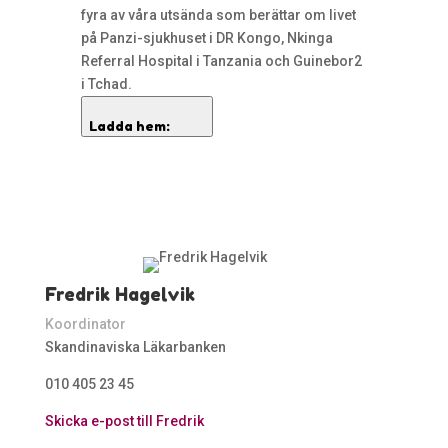
fyra av våra utsända som berättar om livet
på Panzi-sjukhuset i DR Kongo, Nkinga
Referral Hospital i Tanzania och Guinebor2
i Tchad.
Ladda hem:
Fredrik Hagelvik
Koordinator
Skandinaviska Läkarbanken
010 405 23 45
Skicka e-post till Fredrik