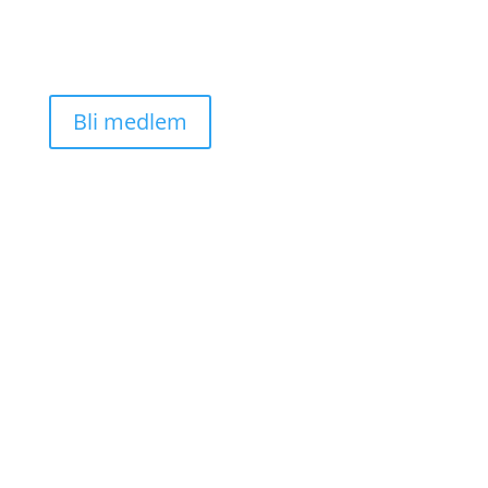
Bankgiro: 900-8442
Swish: 123 900 84 42
Bli medlem