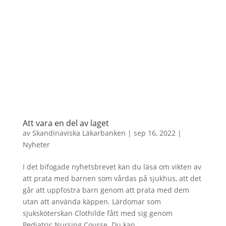
Att vara en del av laget
av
Skandinaviska Läkarbanken
|
sep 16, 2022
|
Nyheter
I det bifogade nyhetsbrevet kan du läsa om vikten av
att prata med barnen som vårdas på sjukhus, att det
går att uppfostra barn genom att prata med dem
utan att använda käppen. Lärdomar som
sjuksköterskan Clothilde fått med sig genom
Pediatric Nursing Course. Du kan...