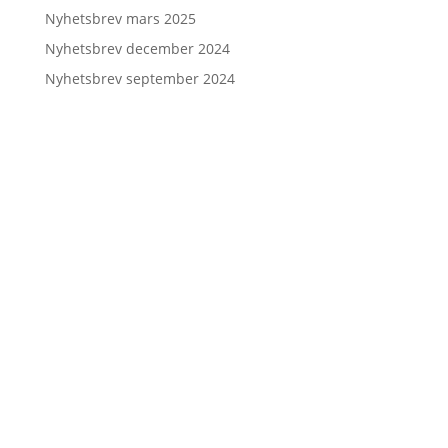
Nyhetsbrev mars 2025
Nyhetsbrev december 2024
Nyhetsbrev september 2024
Kontakt
0383 – 46 74 80
info@skandinaviskalakarbanken.se
Skandinaviska Läkarbanken
Datorgatan 4
561 33 Huskvarna
Stöd oss