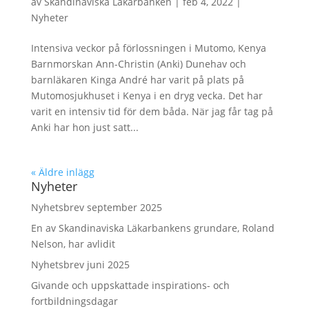
av
Skandinaviska Läkarbanken
|
feb 4, 2022
|
Nyheter
Intensiva veckor på förlossningen i Mutomo, Kenya
Barnmorskan Ann-Christin (Anki) Dunehav och
barnläkaren Kinga André har varit på plats på
Mutomosjukhuset i Kenya i en dryg vecka. Det har
varit en intensiv tid för dem båda. När jag får tag på
Anki har hon just satt...
« Äldre inlägg
Nyheter
Nyhetsbrev september 2025
En av Skandinaviska Läkarbankens grundare, Roland
Nelson, har avlidit
Nyhetsbrev juni 2025
Givande och uppskattade inspirations- och
fortbildningsdagar